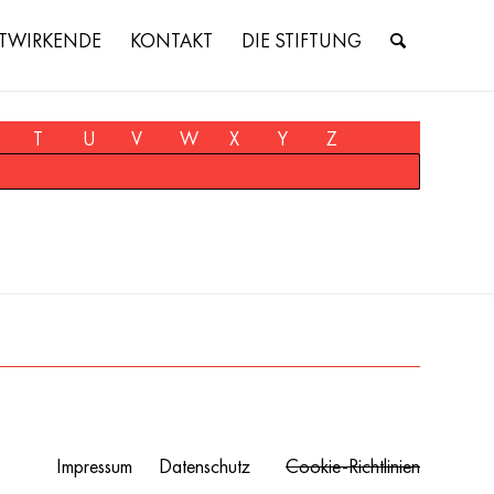
TWIRKENDE
KONTAKT
DIE STIFTUNG
T
U
V
W
X
Y
Z
Impressum
Datenschutz
Cookie-Richtlinien