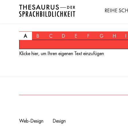
REIHE SC
A
B
C
D
E
F
G
H
I
Klicke hier, um Ihren eigenen Text einzufügen
Web-Design
Design