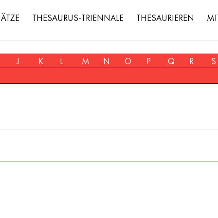
HÄTZE
THESAURUS-TRIENNALE
THESAURIEREN
MI
J
K
L
M
N
O
P
Q
R
S